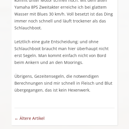
kommt unter Motor schnell hoch. Mit dem alten
Yamaha 8PS Zweitakter erreiche ich bei glattem
Wasser mit Blues 30 km/h. Voll besetzt ist das Ding
immer noch schnell und läuft trockener als das
Schlauchboot.
Letztlich eine gute Entscheidung; und ohne
Schlauchboot braucht man hier überhaupt nicht
erst Segeln. Man kommt einfach nicht von Bord
beim Ankern und an den Moorings.
Übrigens, Gezeitensegeln, die notwendigen
Berechnungen sind mir schnell in Fleisch und Blut
übergegangen, das ist kein Hexenwerk.
Artikel-Navigation
←
Ältere Artikel