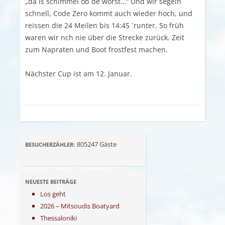
„da is schimmel ob de worst…“ Und wir segeln
schnell, Code Zero kommt auch wieder hoch, und
reissen die 24 Meilen bis 14:45 ´runter. So früh
waren wir nch nie über die Strecke zurück. Zeit
zum Napraten und Boot frostfest machen.
Nächster Cup ist am 12. Januar.
805247
Gäste
BESUCHERZÄHLER:
NEUESTE BEITRÄGE
Los geht
2026 – Mitsoudis Boatyard
Thessaloniki