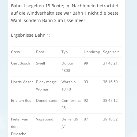
Bahn 1 segelten 15 Boote; im Nachhinein betrachtet
auf die Windverhältnisse war Bahn 1 nicht die beste
Wahl; sondern Bahn 3 im Ijsselmeer
Ergebnisse Bahn 1:
Crew
Boot
Typ
Handicap
Segelzeit
Gert Bosch
Swell
Dufour
99
37:48:21
4800
Harris Visser
Black magic
Warship
93
38:16:50
Woman
10.10
Eric ten Bos
Dondersteen
Comfortina
92
38:47:12
35
Pieter van
Vagebond
Dehler 39
87
39:10:32
den
JV
Driesche