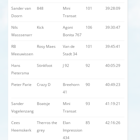
Sander van
848
Mini
101
39:28:09
Doorn
Transat
Nils
Kick
Agoni
106
39:30:47
Wasssenarr
Bonita 767
RB
Rosy Maes
Van de
101
39:45:41
Meeuwissen
Stadt 34
Hans
Stinkfoot
J 92
92
40:05:29
Pietersma
Pieter Parie
Crazy D
Breehorn
90
40:49:23
41
Sander
Boatsje
Mini
93
41:19:21
Vogelenzang
Transat
Cees
Therros the
Elan
85
42:16:26
Heemskerk
grey
Impression
434