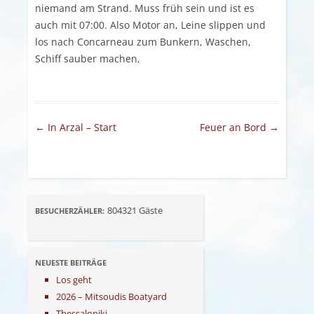
niemand am Strand. Muss früh sein und ist es
auch mit 07:00. Also Motor an, Leine slippen und
los nach Concarneau zum Bunkern, Waschen,
Schiff sauber machen,
Artikel-Navigation
←
In Arzal – Start
Feuer an Bord
→
804321
Gäste
BESUCHERZÄHLER:
NEUESTE BEITRÄGE
Los geht
2026 – Mitsoudis Boatyard
Thessaloniki