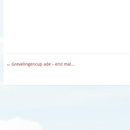
Artikel-Navigation
←
Grevelingencup ade – erst mal….