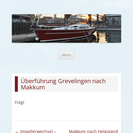
Zum Inhalt springen
Menü
Überführung Grevelingen nach
Makkum
Folgt
Artikel-Navigation
←
Impellerwechsel –
Makkum nach Helgoland