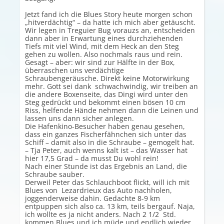
Jetzt fand ich die Blues Story heute morgen schon
„hitverdächtig“ – da hatte ich mich aber getäuscht.
Wir legen in Treguier Bug vorauzs an, entscheiden
dann aber in Erwartung eines durchziehenden
Tiefs mit viel Wind, mit dem Heck an den Steg
gehen zu wollen. Also nochmals raus und rein.
Gesagt – aber: wir sind zur Hälfte in der Box,
überraschen uns verdächtige
Schraubengeräusche. Direkt keine Motorwirkung
mehr. Gott sei dank schwachwindig, wir treiben an
die andere Boxenseite, das Dingi wird unter den
Steg gedrückt und bekommt einen bösen 10 cm
Riss, helfende Hände nehmen dann die Leinen und
lassen uns dann sicher anlegen.
Die Hafenkino-Besucher haben genau gesehen,
dass ein ganzes Fischerfähnchen sich unter das
Schiff – damit also in die Schraube – gemogelt hat.
– Tja Peter, auch wenns kalt ist – das Wasser hat
hier 17,5 Grad – da musst Du wohl rein!
Nach einer Stunde ist das Ergebnis an Land, die
Schraube sauber.
Derweil Peter das Schlauchboot flickt, will ich mit
Blues von Lezardrieux das Auto nachholen,
joggenderweise dahin. Gedachte 8-9 km
entpuppen sich also ca. 13 km, teils bergauf. Naja,
ich wollte es ja nicht anders. Nach 2 1/2 Std.
kommen Blues und ich müde und endlich wieder