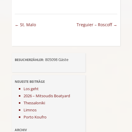
Artikel-Navigation
←
St. Malo
Treguier – Roscoff
→
805098
Gäste
BESUCHERZÄHLER:
NEUESTE BEITRÄGE
Los geht
2026 – Mitsoudis Boatyard
Thessaloniki
Limnos
Porto Koufro
ARCHIV