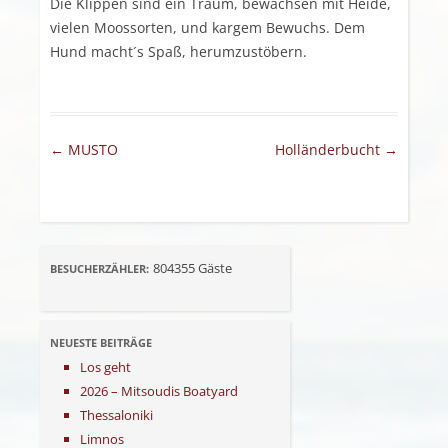
Die Klippen sind ein Traum, bewachsen mit Heide,
vielen Moossorten, und kargem Bewuchs. Dem
Hund macht´s Spaß, herumzustöbern.
Artikel-Navigation
←
MUSTO
Holländerbucht
→
804355
Gäste
BESUCHERZÄHLER:
NEUESTE BEITRÄGE
Los geht
2026 – Mitsoudis Boatyard
Thessaloniki
Limnos