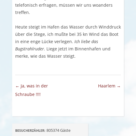
telefonisch erfragen, müssen wir uns woanders
treffen.
Heute steigt im Hafen das Wasser durch Winddruck
über die Stege, ich mußte bei 35 kn Wind das Boot
in eine enge Lücke verlegen.
I
ch liebe das
Bugstrahlruder.
Liege jetzt im Binnenhafen und
merke, wie das Wasser steigt.
Artikel-Navigation
←
Ja, was in der
Haarlem
→
Schraube !!!!
805374
Gäste
BESUCHERZÄHLER: