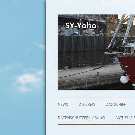
SY-Yoho
NEWS
DIE CREW
DAS SCHIFF
DATENSCHUTZERKLÄRUNG
AKTUELLE P