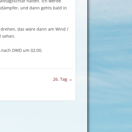
Mittagsschlaf halten. Ich werde
ckdämpfer, und dann gehts bald in
t drehen, das wäre dann am Wind /
l sehen.
….nach DWD um 02:00.
26. Tag
→