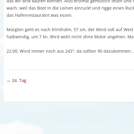
das wir Brot kaufen können. Also erstmal gemütlich lesen und 
wach, weil das Boot in die Leinen einruckt und rigge einen Ru
das Hafenrestauratnt was essen.
Morgten geht es nach Klintholm, 57 sm, der Wind soll auf Wes
halbwindig, um 7 kn. Wird wohl nicht ohne Motor angehen. Ma
22:00, Wind immer noch aus 243°, da sollten 90 dazukommen
Artikel-Navigation
←
24. Tag