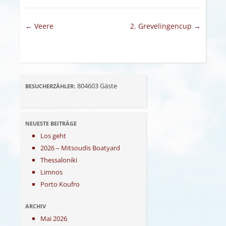
Artikel-Navigation
←
Veere
2. Grevelingencup
→
804603
Gäste
BESUCHERZÄHLER:
NEUESTE BEITRÄGE
Los geht
2026 – Mitsoudis Boatyard
Thessaloniki
Limnos
Porto Koufro
ARCHIV
Mai 2026