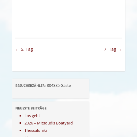
Artikel-Navigation
←
5. Tag
7. Tag
→
804385
Gäste
BESUCHERZÄHLER:
NEUESTE BEITRÄGE
Los geht
2026 – Mitsoudis Boatyard
Thessaloniki